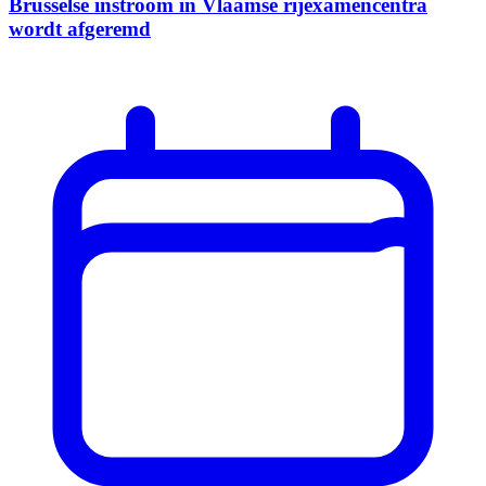
Brusselse instroom in Vlaamse rijexamencentra
wordt afgeremd