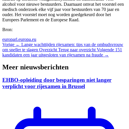
alcohol voor nieuwe bestuurders. Daarnaast omvat het voorstel een
medisch onderzoek elke vijf jaar voor bestuurders van 70 jaar en
ouder. Het voorstel moet nog worden goedgekeurd door het
Europees Parlement en de Europese Raad.
Bron:
europarl.europa.eu
Vorige
← Lange wachttijden rijexamen: tips van de ombudsvrouw
om sneller te slagen
Overzicht
Terug naar overzicht
Volgende
151
kandidaten een jaar uitgesloten van rijexamen na fraude →
Meer nieuwsberichten
EHBO-opleiding door besparingen niet langer
verplicht voor rijexamen in Brussel