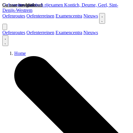
Ga naar hoofdinhoud
Ga naar navigatie
Oefenroutes praktisch rijexamen Kontich, Deurne, Geel, Sint-
Denijs-Westrem
Oefenroutes
Oefenterreinen
Examencentra
Nieuws
Oefenroutes
Oefenterreinen
Examencentra
Nieuws
Home