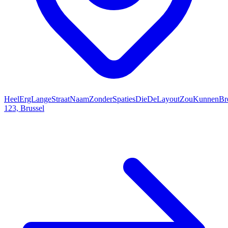
HeelErgLangeStraatNaamZonderSpatiesDieDeLayoutZouKunnenBr
123, Brussel