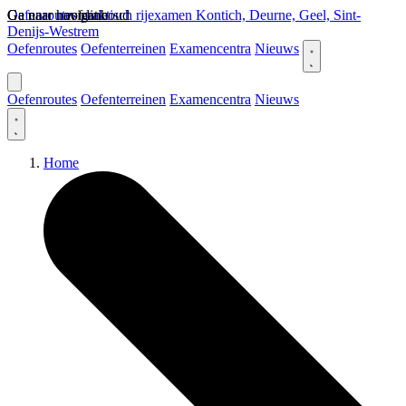
Ga naar hoofdinhoud
Ga naar navigatie
Oefenroutes praktisch rijexamen Kontich, Deurne, Geel, Sint-
Denijs-Westrem
Oefenroutes
Oefenterreinen
Examencentra
Nieuws
Oefenroutes
Oefenterreinen
Examencentra
Nieuws
Home