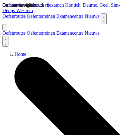
Ga naar hoofdinhoud
Ga naar navigatie
Oefenroutes praktisch rijexamen Kontich, Deurne, Geel, Sint-
Denijs-Westrem
Oefenroutes
Oefenterreinen
Examencentra
Nieuws
Oefenroutes
Oefenterreinen
Examencentra
Nieuws
Home