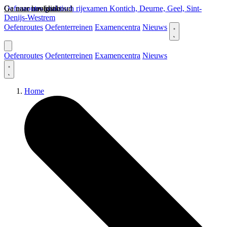
Ga naar hoofdinhoud
Ga naar navigatie
Oefenroutes praktisch rijexamen Kontich, Deurne, Geel, Sint-
Denijs-Westrem
Oefenroutes
Oefenterreinen
Examencentra
Nieuws
Oefenroutes
Oefenterreinen
Examencentra
Nieuws
Home