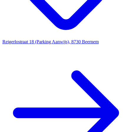
Reigerlostraat 18 (Parking Aanwijs), 8730 Beernem