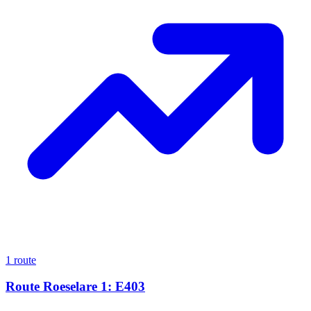
1 route
Route Roeselare 1: E403