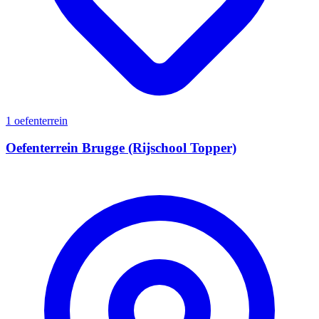
1 oefenterrein
Oefenterrein Brugge (Rijschool Topper)