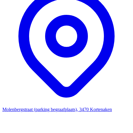
Molenbergstraat (parking begraafplaats), 3470 Kortenaken