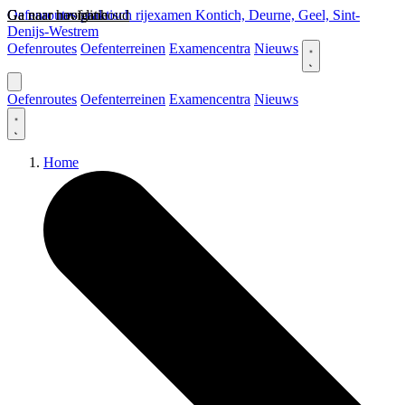
Ga naar hoofdinhoud
Ga naar navigatie
Oefenroutes praktisch rijexamen Kontich, Deurne, Geel, Sint-
Denijs-Westrem
Oefenroutes
Oefenterreinen
Examencentra
Nieuws
Oefenroutes
Oefenterreinen
Examencentra
Nieuws
Home