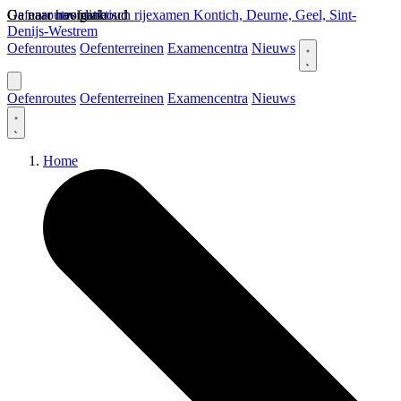
Ga naar hoofdinhoud
Ga naar navigatie
Oefenroutes praktisch rijexamen Kontich, Deurne, Geel, Sint-
Denijs-Westrem
Oefenroutes
Oefenterreinen
Examencentra
Nieuws
Oefenroutes
Oefenterreinen
Examencentra
Nieuws
Home