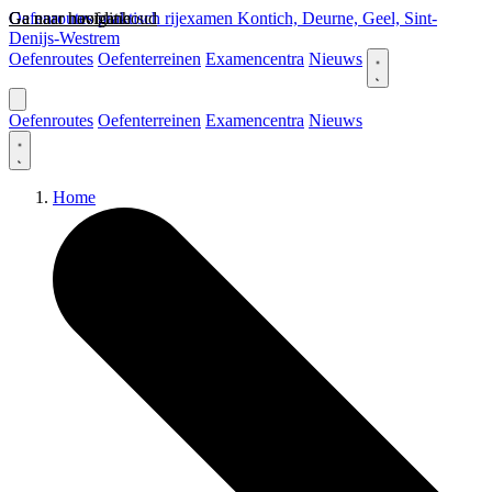
Ga naar hoofdinhoud
Ga naar navigatie
Oefenroutes praktisch rijexamen Kontich, Deurne, Geel, Sint-
Denijs-Westrem
Oefenroutes
Oefenterreinen
Examencentra
Nieuws
Oefenroutes
Oefenterreinen
Examencentra
Nieuws
Home