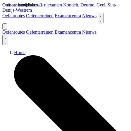
Ga naar hoofdinhoud
Ga naar navigatie
Oefenroutes praktisch rijexamen Kontich, Deurne, Geel, Sint-
Denijs-Westrem
Oefenroutes
Oefenterreinen
Examencentra
Nieuws
Oefenroutes
Oefenterreinen
Examencentra
Nieuws
Home