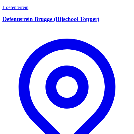
1 oefenterrein
Oefenterrein Brugge (Rijschool Topper)