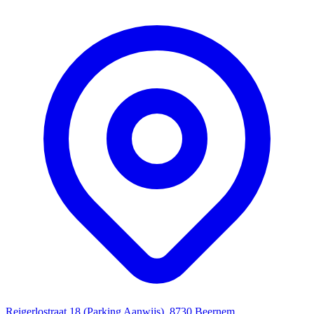
Reigerlostraat 18 (Parking Aanwijs), 8730 Beernem