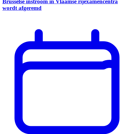
Brusselse instroom in Vlaamse rijexamencentra
wordt afgeremd