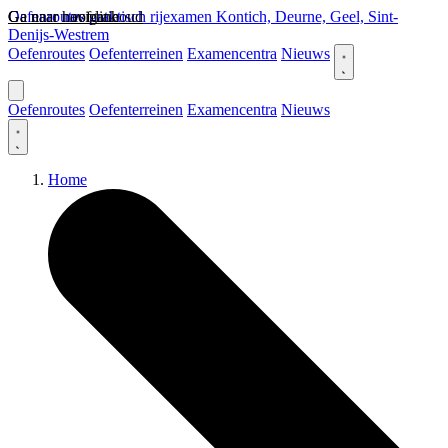
Ga naar hoofdinhoud
Ga naar navigatie
Oefenroutes praktisch rijexamen Kontich, Deurne, Geel, Sint-
Denijs-Westrem
Oefenroutes
Oefenterreinen
Examencentra
Nieuws
Oefenroutes
Oefenterreinen
Examencentra
Nieuws
Home