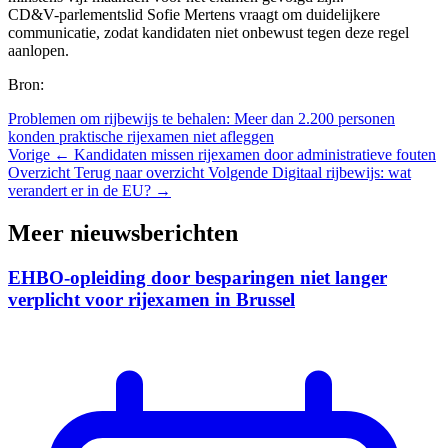
CD&V-parlementslid Sofie Mertens vraagt om duidelijkere
communicatie, zodat kandidaten niet onbewust tegen deze regel
aanlopen.
Bron:
Problemen om rijbewijs te behalen: Meer dan 2.200 personen
konden praktische rijexamen niet afleggen
Vorige
← Kandidaten missen rijexamen door administratieve fouten
Overzicht
Terug naar overzicht
Volgende
Digitaal rijbewijs: wat
verandert er in de EU? →
Meer nieuwsberichten
EHBO-opleiding door besparingen niet langer
verplicht voor rijexamen in Brussel