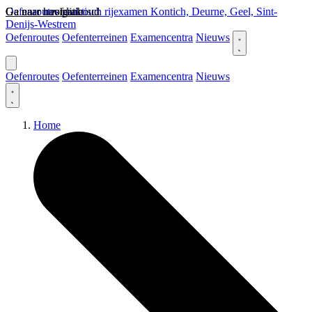
Ga naar hoofdinhoud
Ga naar navigatie
Oefenroutes praktisch rijexamen Kontich, Deurne, Geel, Sint-
Denijs-Westrem
Oefenroutes
Oefenterreinen
Examencentra
Nieuws
Oefenroutes
Oefenterreinen
Examencentra
Nieuws
Home