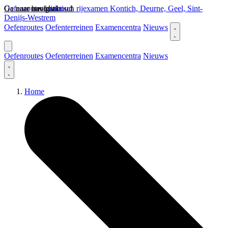
Ga naar hoofdinhoud
Ga naar navigatie
Oefenroutes praktisch rijexamen Kontich, Deurne, Geel, Sint-
Denijs-Westrem
Oefenroutes
Oefenterreinen
Examencentra
Nieuws
Oefenroutes
Oefenterreinen
Examencentra
Nieuws
Home